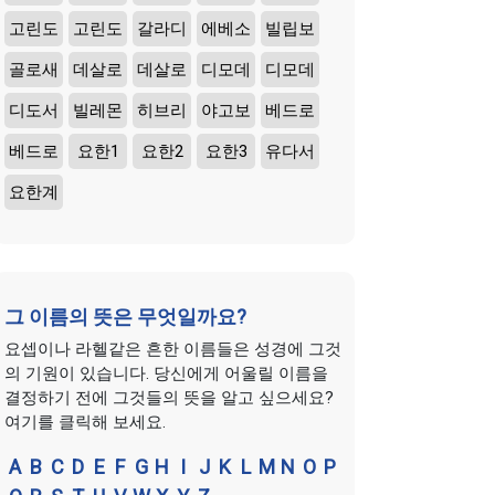
고린도
고린도
갈라디
에베소
빌립보
골로새
데살로
데살로
디모데
디모데
디도서
빌레몬
히브리
야고보
베드로
베드로
요한1
요한2
요한3
유다서
요한계
그 이름의 뜻은 무엇일까요?
요셉이나 라헬같은 흔한 이름들은 성경에 그것
의 기원이 있습니다. 당신에게 어울릴 이름을
결정하기 전에 그것들의 뜻을 알고 싶으세요?
여기를 클릭해 보세요.
A
B
C
D
E
F
G
H
I
J
K
L
M
N
O
P