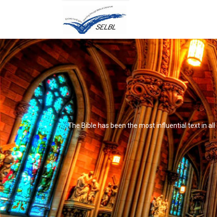
The Bible has been the most influential text in al
It's not that it's impossible to