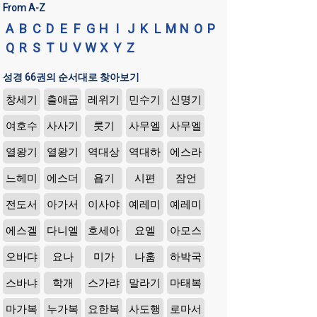
From A-Z
A
B
C
D
E
F
G
H
I
J
K
L
M
N
O
P
Q
R
S
T
U
V
W
X
Y
Z
성경 66권의 순서대로 찾아보기
창세기
출애굽
레위기
민수기
신명기
여호수
사사기
룻기
사무엘
사무엘
열왕기
열왕기
역대상
역대하
에스라
느헤미
에스더
욥기
시편
잠언
전도서
아가서
이사야
예레미
예레미
에스겔
다니엘
호세아
요엘
아모스
오바댜
요나
미가
나훔
하박국
스바냐
학개
스가랴
말라기
마태복
마가복
누가복
요한복
사도행
로마서