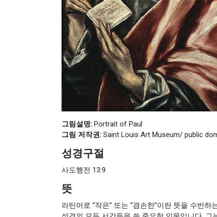
그림설명:
Portrait of Paul
그림 저작권:
Saint Louis Art Museum/ public do
성경구절
사도행전 13:9
뜻
라틴어로 “작은” 또는 “겸손한”이란 뜻을 수반하는
성경의 모든 서간들을 쓴 중요한 인물입니다. 그