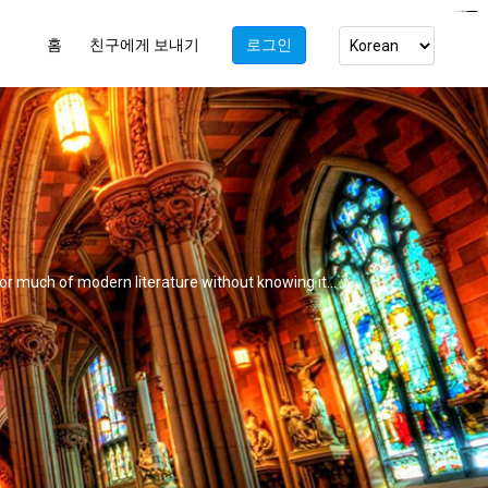
https://www.bluemooring.org/
mahjong333
mahjong333
congtogel
congtogel
congtogel
congtogel
congtogel
congtogel
londoslot
slot maxwin
cucutoto
Slot Gacor
indosloto
ajototo
ajototo
mercy188
playaja
ikn4d
wdyuk
wdyuk
wdyuk
홈
친구에게 보내기
로그인
 or much of modern literature without knowing it...
 a whole dimension to their work.