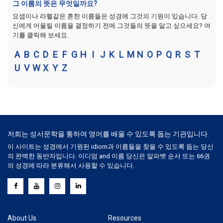
그 이름의 뜻은 무엇일까요?
요셉이나 라헬같은 흔한 이름들은 성경에 그것의 기원이 있습니다. 당
신에게 어울릴 이름을 결정하기 전에 그것들의 뜻을 알고 싶으세요? 여
기를 클릭해 보세요.
A
B
C
D
E
F
G
H
I
J
K
L
M
N
O
P
Q
R
S
T
U
V
W
X
Y
Z
저희는 성서문학을 통하여 영어를 배울 수 있도록 돕는 기관입니다.
이 사이트는 성경에서 기원된 idiom과 이름들을 찾을 수 있도록 돕는 당신
의 완벽한 동반자입니다. 이디엄 and 이름 당신은 알파벳 순서 또는 66권
의 성경에 따라 분류해서 사용할 수 있습니다.
About Us
Resources