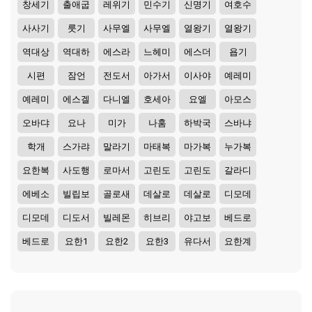
창세기
출애굽
레위기
민수기
신명기
여호수
사사기
룻기
사무엘
사무엘
열왕기
열왕기
역대상
역대하
에스라
느헤미
에스더
욥기
시편
잠언
전도서
아가서
이사야
예레미
예레미
에스겔
다니엘
호세아
요엘
아모스
오바댜
요나
미가
나훔
하박국
스바냐
학개
스가랴
말라기
마태복
마가복
누가복
요한복
사도행
로마서
고린도
고린도
갈라디
에베소
빌립보
골로새
데살로
데살로
디모데
디모데
디도서
빌레몬
히브리
야고보
베드로
베드로
요한1
요한2
요한3
유다서
요한계