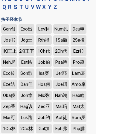
Q
R
S
T
U
V
W
X
Y
Z
按圣经章节
Gen创
Exo出
Lev利
Num民
Deu申
Jos书
Jdg士
Rth得
1Sa撒
2Sa撒
1Ki王上
2Ki王下
1Ch代
2Ch代
Ezr拉
Neh尼
Est帖
Job伯
Psa诗
Pro箴
Ecc传
Son歌
Isa赛
Jer耶
Lam哀
Eze结
Dan但
Hos何
Joe珥
Amo摩
Oba俄
Jon拿
Mic弥
Nah鸿
Hab哈
Zep番
Hag该
Zec亚
Mal玛
Mat太
Mar可
Luk路
Joh约
Act徒
Rom罗
1Co林
2Co林
Gal加
Eph弗
Php腓