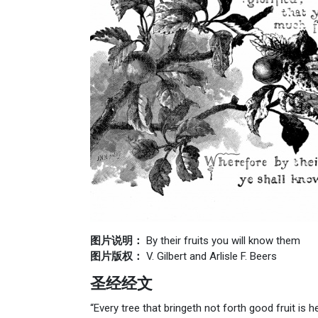
图片说明：
By their fruits you will know them
图片版权：
V. Gilbert and Arlisle F. Beers
圣经经文
“Every tree that bringeth not forth good fruit is 