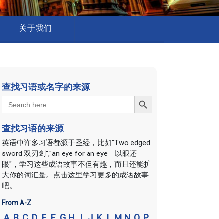
关于我们
查找习语或名字的来源
Search Button
Search
for:
查找习语的来源
英语中许多习语都源于圣经，比如"Two edged
sword 双刃剑","an eye for an eye 以眼还
眼"，学习这些成语故事不但有趣，而且还能扩
大你的词汇量。点击这里学习更多的成语故事
吧。
From A-Z
A
B
C
D
E
F
G
H
I
J
K
L
M
N
O
P