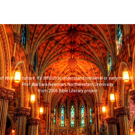
l of Western culture. It's difficult to understand medieval or early modern
Prof. Barbara Newman, Northwestern University
from 2006 Bible Literary project