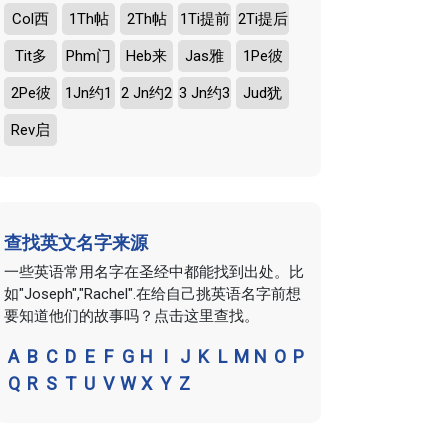
Col西
1Th帖
2Th帖
1Ti提前
2Ti提后
Tit多
Phm门
Heb来
Jas雅
1Pe彼
2Pe彼
1Jn约1
2 Jn约2
3 Jn约3
Jud犹
Rev启
查找英文名字来源
一些英语常用名字在圣经中都能找到出处。比
如"Joseph","Rachel".在给自己挑英语名字前想
要知道他们的故事吗？点击这里查找。
A
B
C
D
E
F
G
H
I
J
K
L
M
N
O
P
Q
R
S
T
U
V
W
X
Y
Z