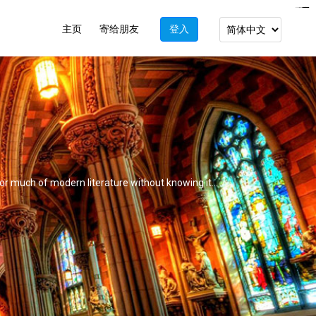
https://www.bluemooring.org/
mahjong333
mahjong333
congtogel
congtogel
congtogel
congtogel
congtogel
congtogel
londoslot
slot maxwin
cucutoto
Slot Gacor
indosloto
ajototo
ajototo
mercy188
playaja
ikn4d
wdyuk
wdyuk
wdyuk
主页
寄给朋友
登入
 or much of modern literature without knowing it...