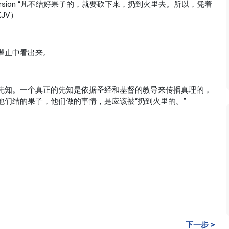
ing James Version “凡不结好果子的，就要砍下来，扔到火里去。所以，凭着
JV）
舉止中看出来。
先知。一个真正的先知是依据圣经和基督的教导来传播真理的，
们结的果子，他们做的事情，是应该被“扔到火里的。”
下一步 >