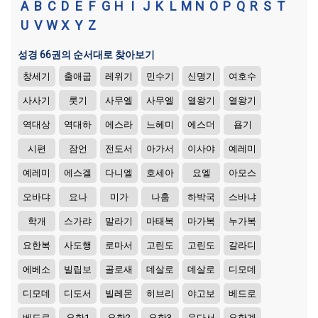
A
B
C
D
E
F
G
H
I
J
K
L
M
N
O
P
Q
R
S
T
U
V
W
X
Y
Z
성경 66권의 순서대로 찾아보기
창세기
출애굽
레위기
민수기
신명기
여호수
사사기
룻기
사무엘
사무엘
열왕기
열왕기
역대상
역대하
에스라
느헤미
에스더
욥기
시편
잠언
전도서
아가서
이사야
예레미
예레미
에스겔
다니엘
호세아
요엘
아모스
오바댜
요나
미가
나훔
하박국
스바냐
학개
스가랴
말라기
마태복
마가복
누가복
요한복
사도행
로마서
고린도
고린도
갈라디
에베소
빌립보
골로새
데살로
데살로
디모데
디모데
디도서
빌레몬
히브리
야고보
베드로
베드로
요한1
요한2
요한3
유다서
요한계