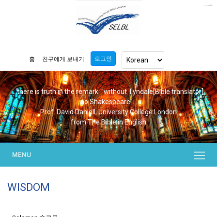
https://www.bluemooring.org/
mahjong333
mahjong333
congtogel
congtogel
congtogel
congtogel
congtogel
congtogel
londoslot
slot maxwin
cucutoto
Slot Gacor
indosloto
ajototo
ajototo
mercy188
playaja
ikn4d
wdyuk
wdyuk
wdyuk
로그인
홈
친구에게 보내기
...there is truth in the remark. "without Tyndale[Bible translator],
no Shakespeare"...
Prof. David Daniell, University College London
from The Bible in English
MENU
WISDOM