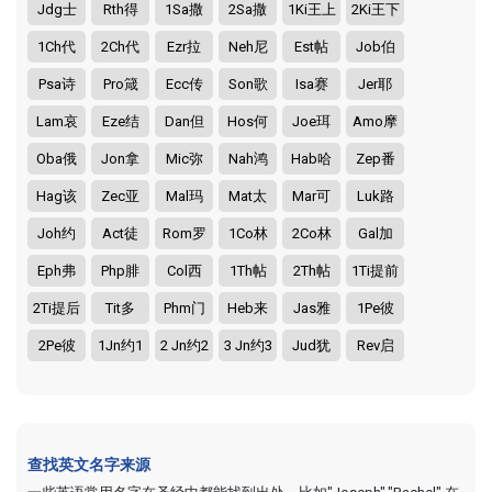
Jdg士
Rth得
1Sa撒
2Sa撒
1Ki王上
2Ki王下
1Ch代
2Ch代
Ezr拉
Neh尼
Est帖
Job伯
Psa诗
Pro箴
Ecc传
Son歌
Isa赛
Jer耶
Lam哀
Eze结
Dan但
Hos何
Joe珥
Amo摩
Oba俄
Jon拿
Mic弥
Nah鸿
Hab哈
Zep番
Hag该
Zec亚
Mal玛
Mat太
Mar可
Luk路
Joh约
Act徒
Rom罗
1Co林
2Co林
Gal加
Eph弗
Php腓
Col西
1Th帖
2Th帖
1Ti提前
2Ti提后
Tit多
Phm门
Heb来
Jas雅
1Pe彼
2Pe彼
1Jn约1
2 Jn约2
3 Jn约3
Jud犹
Rev启
查找英文名字来源