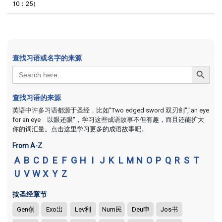
10：25）
查找习语或名字的来源
Search Button
Search
for:
查找习语的来源
英语中许多习语都源于圣经，比如"Two edged sword 双刃剑","an eye
for an eye 以眼还眼"，学习这些成语故事不但有趣，而且还能扩大
你的词汇量。点击这里学习更多的成语故事吧。
From A-Z
A
B
C
D
E
F
G
H
I
J
K
L
M
N
O
P
Q
R
S
T
U
V
W
X
Y
Z
按圣经章节
Gen创
Exo出
Lev利
Num民
Deu申
Jos书