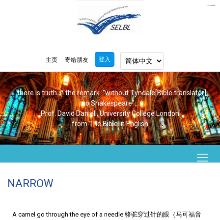
https://www.bluemooring.org/
mahjong333
mahjong333
congtogel
congtogel
congtogel
congtogel
congtogel
congtogel
londoslot
slot maxwin
cucutoto
Slot Gacor
indosloto
ajototo
ajototo
mercy188
playaja
ikn4d
wdyuk
wdyuk
wdyuk
登入
主页
寄给朋友
...there is truth in the remark. "without Tyndale[Bible translator],
no Shakespeare"...
Prof. David Daniell, University College London
from The Bible in English
NARROW
A camel go through the eye of a needle 骆驼穿过针的眼（马可福音