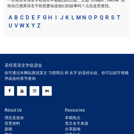
一些英语常用名字在圣经中都能找到出处。比如"Joseph","Rachel".在
给自己挑英语名字前想要知道他们的故事吗？点击这里查找。
A
B
C
D
E
F
G
H
I
J
K
L
M
N
O
P
Q
R
S
T
U
V
W
X
Y
Z
圣经英语文学促进会
你可透过本网站查找英文 习惯用法 和 名字 的圣经出处。你可以按字母顺
序或圣经章节查询
About Us
Resources
理念及使命
本期焦点
背景资料
英文名字来源
新闻
分享园地