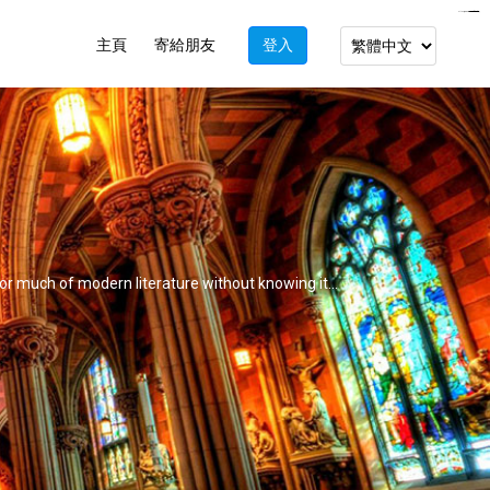
https://www.bluemooring.org/
mahjong333
mahjong333
congtogel
congtogel
congtogel
congtogel
congtogel
congtogel
londoslot
slot maxwin
cucutoto
Slot Gacor
indosloto
ajototo
ajototo
mercy188
playaja
ikn4d
wdyuk
wdyuk
wdyuk
主頁
寄給朋友
登入
 or much of modern literature without knowing it...
 a whole dimension to their work.