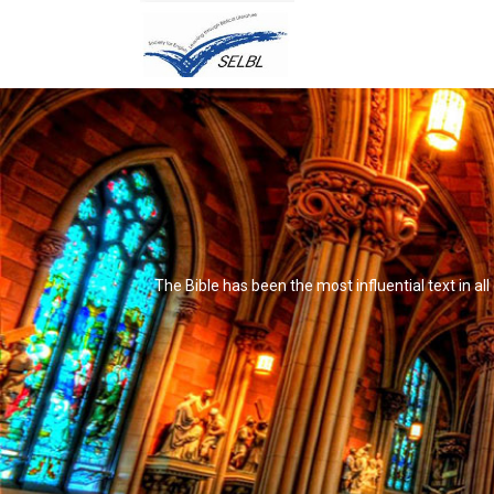
The Bible has been the most influential text in al
It's not that it's impossible to