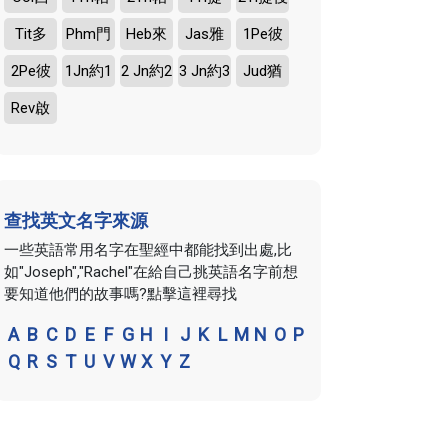
Tit多
Phm門
Heb來
Jas雅
1Pe彼
2Pe彼
1Jn約1
2 Jn約2
3 Jn約3
Jud猶
Rev啟
查找英文名字來源
一些英語常用名字在聖經中都能找到出處,比
如"Joseph","Rachel"在給自己挑英語名字前想
要知道他們的故事嗎?點擊這裡尋找
A
B
C
D
E
F
G
H
I
J
K
L
M
N
O
P
Q
R
S
T
U
V
W
X
Y
Z