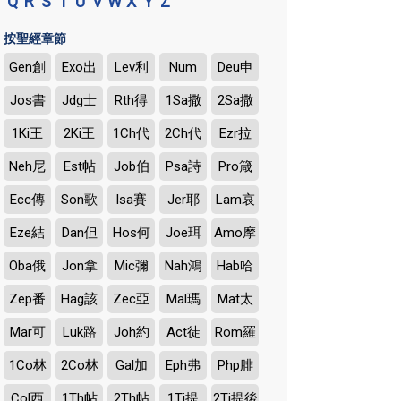
Q
R
S
T
U
V
W
X
Y
Z
按聖經章節
Gen創
Exo出
Lev利
Num
Deu申
Jos書
Jdg士
Rth得
1Sa撒
2Sa撒
1Ki王
2Ki王
1Ch代
2Ch代
Ezr拉
Neh尼
Est帖
Job伯
Psa詩
Pro箴
Ecc傳
Son歌
Isa賽
Jer耶
Lam哀
Eze結
Dan但
Hos何
Joe珥
Amo摩
Oba俄
Jon拿
Mic彌
Nah鴻
Hab哈
Zep番
Hag該
Zec亞
Mal瑪
Mat太
Mar可
Luk路
Joh約
Act徒
Rom羅
1Co林
2Co林
Gal加
Eph弗
Php腓
Col西
1Th帖
2Th帖
1Ti提
2Ti提後