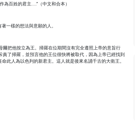
作為百姓的君主……”（中文和合本）
就是和你有著一樣的想法與意願的人。
撒母爾把他按立為王。掃羅在位期間沒有完全遵照上帝的意旨行
斥責了掃羅，並預言他的王位很快將被取代，因為上帝已經找到
人，並且即將任命此人為以色列的新君主。這人就是後來名誦千古的大衛王。
音。