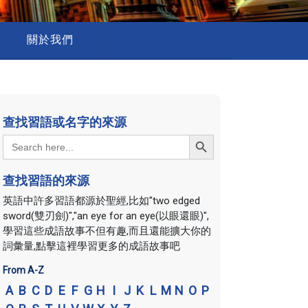
關於我們
查找習語或名字的來源
Search Button
Search
for:
查找習語的來源
英語中許多習語都源於聖經,比如"two edged
sword(雙刃劍)","an eye for an eye(以眼還眼)",
學習這些成語故事不但有趣,而且還能擴大你的
詞彙量,點擊這裡學習更多的成語故事吧
From A-Z
A
B
C
D
E
F
G
H
I
J
K
L
M
N
O
P