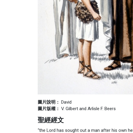
圖片說明：
David
圖片版權：
V. Gilbert and Arlisle F. Beers
聖經經文
“the Lord has sought out a man after his own he