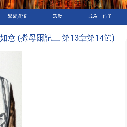
學習資源
活動
成為一份子
 稱心如意 (撒母爾記上 第13章第14節)