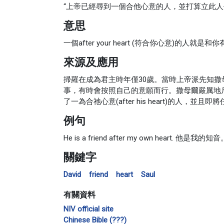
“上帝已經尋到一個合他心意的人，並打算立此人
意思
一個after your heart (符合你心意)的人
來源及應用
掃羅在成為君主時年僅30歲。當時上帝派先知
事，有時會按照自己的意願而行。撒母爾嚴厲地
了一為合祂心意(after his heart)的
例句
He is a friend after my own heart. 他是我的知
關鍵字
David
friend
heart
Saul
有關資料
NIV official site
Chinese Bible (???)