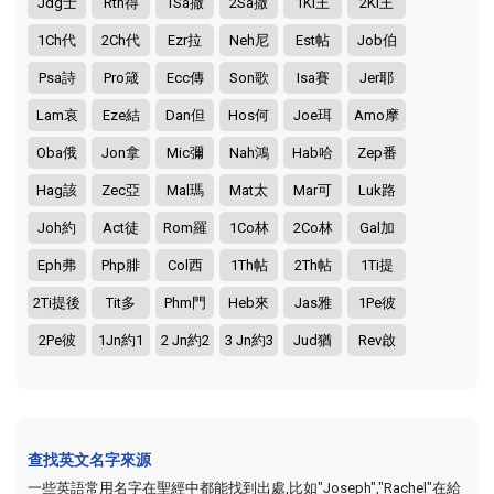
Jdg士
Rth得
1Sa撒
2Sa撒
1Ki王
2Ki王
1Ch代
2Ch代
Ezr拉
Neh尼
Est帖
Job伯
Psa詩
Pro箴
Ecc傳
Son歌
Isa賽
Jer耶
Lam哀
Eze結
Dan但
Hos何
Joe珥
Amo摩
Oba俄
Jon拿
Mic彌
Nah鴻
Hab哈
Zep番
Hag該
Zec亞
Mal瑪
Mat太
Mar可
Luk路
Joh約
Act徒
Rom羅
1Co林
2Co林
Gal加
Eph弗
Php腓
Col西
1Th帖
2Th帖
1Ti提
2Ti提後
Tit多
Phm門
Heb來
Jas雅
1Pe彼
2Pe彼
1Jn約1
2 Jn約2
3 Jn約3
Jud猶
Rev啟
查找英文名字來源
一些英語常用名字在聖經中都能找到出處,比如"Joseph","Rachel"在給