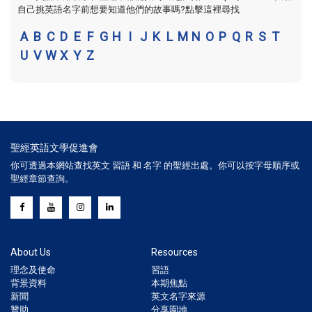
自己挑英語名字前想要知道他們的故事嗎?點擊這裡尋找
A
B
C
D
E
F
G
H
I
J
K
L
M
N
O
P
Q
R
S
T
U
V
W
X
Y
Z
聖經英語文學促進會
你可透過本網站查找英文 習語 和 名字 的聖經出處。你可以按字母順序或
聖經章節查詢。
About Us
Resources
理念及使命
習語
背景資料
本期焦點
新聞
英文名字來源
贊助
分享園地