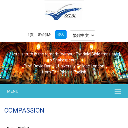
https://www.bluemooring.org/
mahjong333
mahjong333
congtogel
congtogel
congtogel
congtogel
congtogel
congtogel
londoslot
slot maxwin
cucutoto
Slot Gacor
indosloto
ajototo
ajototo
mercy188
playaja
ikn4d
wdyuk
wdyuk
wdyuk
登入
主頁
寄給朋友
...there is truth in the remark. "without Tyndale[Bible translator],
no Shakespeare"...
Prof. David Daniell, University College London
from The Bible in English
MENU
COMPASSION