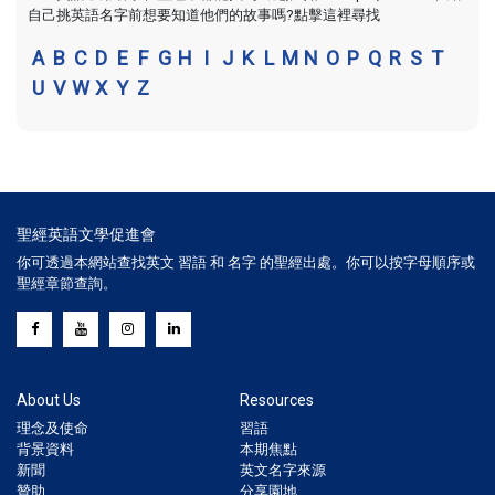
自己挑英語名字前想要知道他們的故事嗎?點擊這裡尋找
A
B
C
D
E
F
G
H
I
J
K
L
M
N
O
P
Q
R
S
T
U
V
W
X
Y
Z
聖經英語文學促進會
你可透過本網站查找英文 習語 和 名字 的聖經出處。你可以按字母順序或
聖經章節查詢。
About Us
Resources
理念及使命
習語
背景資料
本期焦點
新聞
英文名字來源
贊助
分享園地